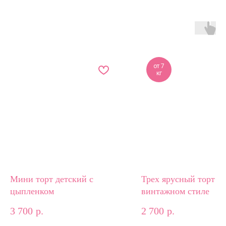
от 7
кг
Мини торт детский с
Трех ярусный торт в
цыпленком
винтажном стиле
3 700
р.
2 700
р.