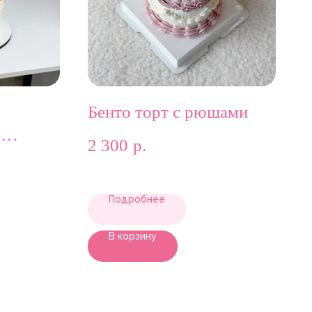
Бенто торт с рюшами
с
2 300
р.
ами
Подробнее
В корзину