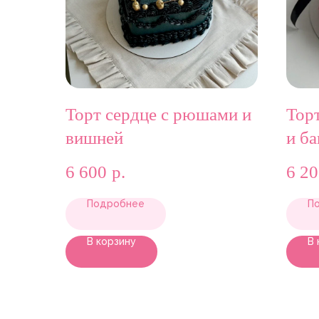
Торт сердце с рюшами и
Тор
вишней
и б
6 600
р.
6 2
Подробнее
П
В корзину
В 