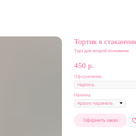
Тортик в стаканчи
Торт для второй половинки
450
р.
Оформление
Начинка
Оформить заказ