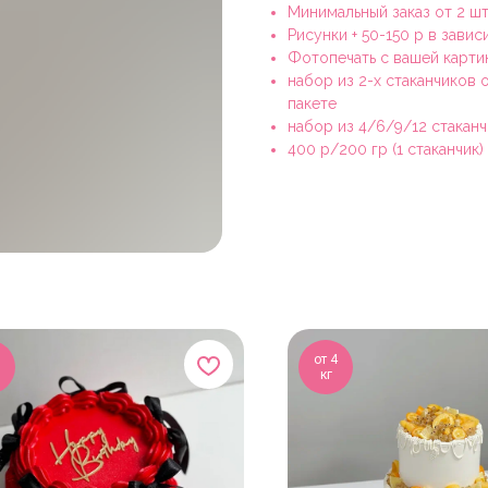
Минимальный заказ от 2 шт
Рисунки + 50-150 р в зави
Фотопечать с вашей карти
набор из 2-х стаканчиков
пакете
набор из 4/6/9/12 стакан
400 р/200 гр (1 стаканчик)
от 4
кг