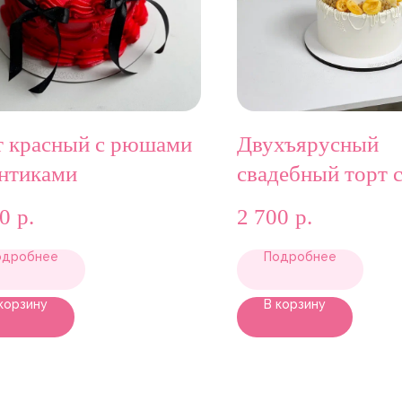
т красный с рюшами
Двухъярусный
антиками
свадебный торт 
ягодами и фрукт
00
р.
2 700
р.
одробнее
Подробнее
корзину
В корзину