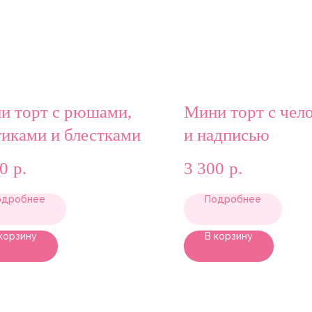
и торт с рюшами,
Мини торт с чел
тиками и блестками
и надписью
00
р.
3 300
р.
одробнее
Подробнее
корзину
В корзину