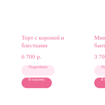
Торт с короной и
Мин
блестками
бан
6 700
р.
3 7
Подробнее
П
В корзину
В 