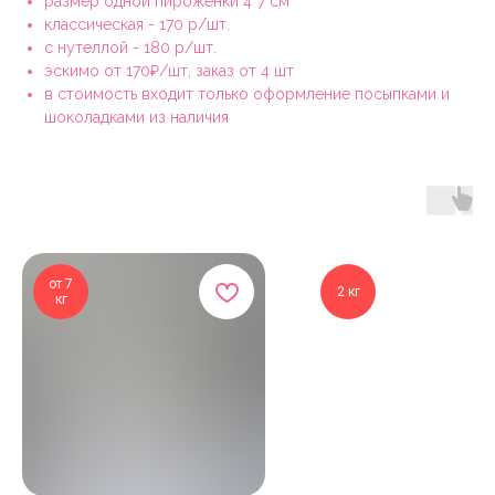
размер одной пироженки 4*7 см
классическая - 170 р/шт.
с нутеллой - 180 р/шт.
эскимо от 170₽/шт, заказ от 4 шт
в стоимость входит только оформление посыпками и
шоколадками из наличия
от 7
2 кг
кг